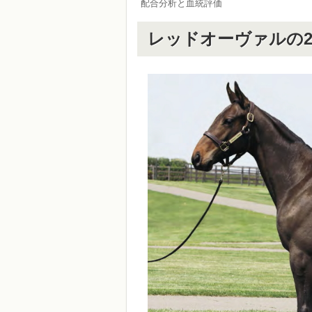
配合分析と血統評価
レッドオーヴァルの2