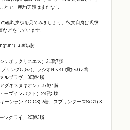
ことで、産駒実績はまだなし。
トの産駒実績を見てみましょう。彼女自身は現役
2着などをしています。
angfuhr）33戦5勝
牡 シンボリクリスエス）21戦7勝
リングC(G2)、ラジオNIKKEI賞(G3) 3着
 ファルブラヴ）38戦4勝
牝 アグネスタキオン）27戦4勝
 ディープインパクト）24戦3勝
、キーンランドC(G3) 2着、スプリンターズS(G1) 3
 ハーツクライ）20戦3勝