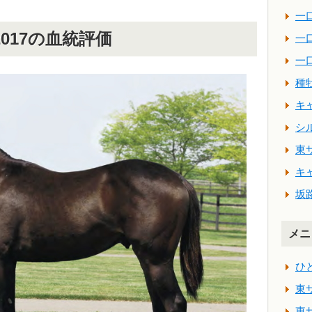
一
017の血統評価
一
一
種
キ
シル
東サ
キ
坂
メニ
ひ
東
東