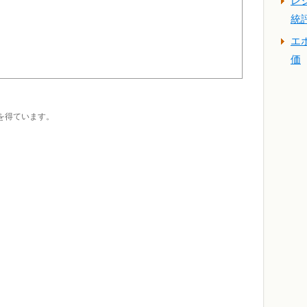
レ
統
エ
価
を得ています。