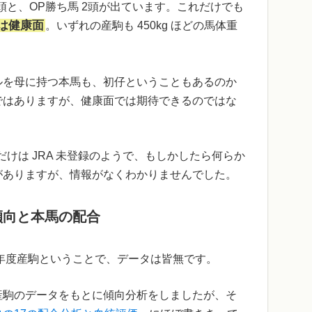
1頭と、OP勝ち馬 2頭が出ています。これだけでも
は健康面
。いずれの産駒も 450kg ほどの馬体重
ルを母に持つ本馬も、初仔ということもあるのか
ではありますが、健康面では期待できるのではな
だけは JRA 未登録のようで、もしかしたら何らか
がありますが、情報がなくわかりませんでした。
傾向と本馬の配合
初年度産駒ということで、データは皆無です。
産駒のデータをもとに傾向分析をしましたが、そ