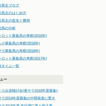
口馬主ブログ
口馬主のはじめ方
口馬主の収支と費用
牡馬の分析
ャロット募集馬の考察(2018年)
ク募集馬の考察(2018年)
ラ募集馬の考察(2018年)
ャロット募集馬の考察(2017年)
路タイム一覧
ュー
とり出資検討会(東サラ2018年度募集)
サラ2018年度募集の中間発表に驚き
サラ2018年度 先行満口馬と申込馬