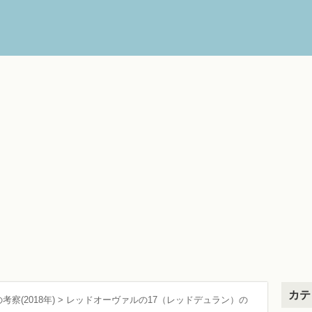
カテ
察(2018年)
> レッドオーヴァルの17（レッドデュラン）の